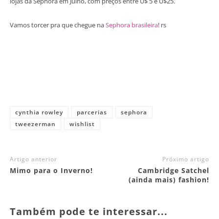
lojas da Sephora em Julho, com preços entre U$ 5 e U$25.
Vamos torcer pra que chegue na
Sephora brasileira
! rs
cynthia rowley
parcerias
sephora
tweezerman
wishlist
Artigo anterior
Próximo artigo
Mimo para o Inverno!
Cambridge Satchel
(ainda mais) fashion!
Também pode te interessar...