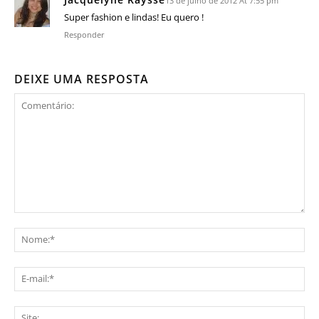
13 de julho de 2012 At 7:55 pm
Super fashion e lindas! Eu quero !
Responder
DEIXE UMA RESPOSTA
Comentário:
No
E-
mai
Sit