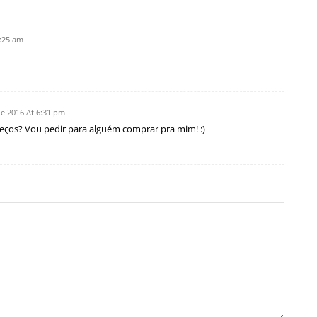
2:25 am
e 2016 At 6:31 pm
reços? Vou pedir para alguém comprar pra mim! :)