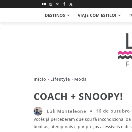
DESTINOS
VIAJE COM ESTILO!
T
Início
Lifestyle
Moda
COACH + SNOOPY!
Luli Monteleone
16 de outubro
Vocês já perceberam que sou fã incondicional da 
bonitas, atemporais e por preços acessíveis e d