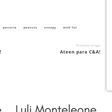
parceria
peanuts
snoopy
wish list
Próximo artigo
!
Ateen para C&A!