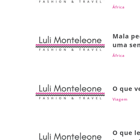
África
Mala pe
uma sem
África
O que v
Viagem
O que l