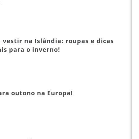
!
vestir na Islândia: roupas e dicas
is para o inverno!
ara outono na Europa!