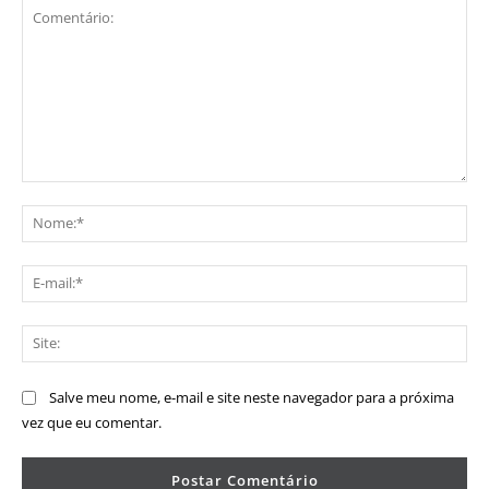
Comentário:
No
E-
mai
Sit
Salve meu nome, e-mail e site neste navegador para a próxima
vez que eu comentar.