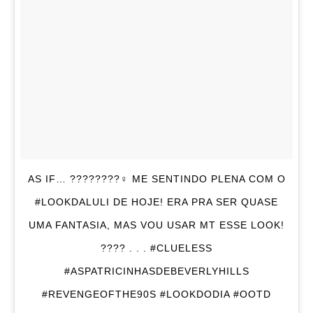
AS IF… ????????‍♀️ ME SENTINDO PLENA COM O
#LOOKDALULI DE HOJE! ERA PRA SER QUASE
UMA FANTASIA, MAS VOU USAR MT ESSE LOOK!
???? . . . #CLUELESS
#ASPATRICINHASDEBEVERLYHILLS
#REVENGEOFTHE90S #LOOKDODIA #OOTD