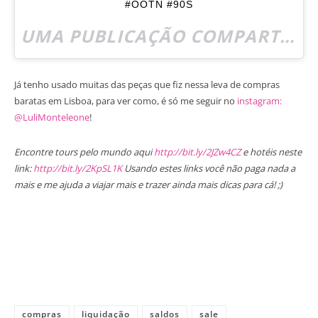
#OOTN #90S
UMA PUBLICAÇÃO COMPARTILHADA POR
Já tenho usado muitas das peças que fiz nessa leva de compras
baratas em Lisboa, para ver como, é só me seguir no
instagram:
@LuliMonteleone
!
Encontre tours pelo mundo aqui
http://bit.ly/2JZw4CZ
e hotéis neste
link:
http://bit.ly/2KpSL1K
Usando estes links você não paga nada a
mais e me ajuda a viajar mais e trazer ainda mais dicas para cá! ;)
compras
liquidação
saldos
sale