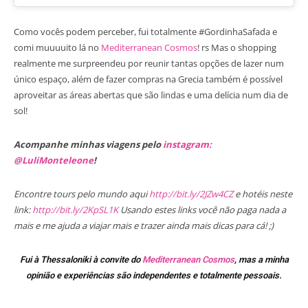
Como vocês podem perceber, fui totalmente #GordinhaSafada e
comi muuuuito lá no
Mediterranean Cosmos
! rs Mas o shopping
realmente me surpreendeu por reunir tantas opções de lazer num
único espaço, além de fazer compras na Grecia também é possível
aproveitar as áreas abertas que são lindas e uma delícia num dia de
sol!
Acompanhe minhas viagens pelo
instagram:
@LuliMonteleone
!
Encontre tours pelo mundo aqui
http://bit.ly/2JZw4CZ
e hotéis neste
link:
http://bit.ly/2KpSL1K
Usando estes links você não paga nada a
mais e me ajuda a viajar mais e trazer ainda mais dicas para cá! ;)
Fui à Thessaloniki à convite do
Mediterranean Cosmos
, mas a minha
opinião e experiências são independentes e totalmente pessoais.