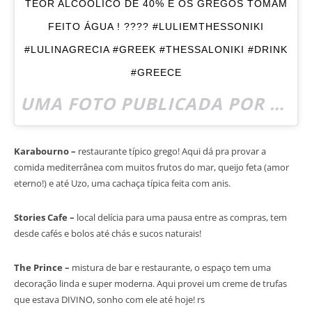
TEOR ALCOÓLICO DE 40% E OS GREGOS TOMAM
FEITO ÁGUA ! ???? #LULIEMTHESSONIKI
#LULINAGRECIA #GREEK #THESSALONIKI #DRINK
#GREECE
UMA FOTO PUBLICADA POR LULI MONTELEONE (@TRENDTIPS) EM
Karabourno –
restaurante típico grego! Aqui dá pra provar a
comida mediterrânea com muitos frutos do mar, queijo feta (amor
eterno!) e até Uzo, uma cachaça típica feita com anis.
Stories Cafe –
local delícia para uma pausa entre as compras, tem
desde cafés e bolos até chás e sucos naturais!
The Prince –
mistura de bar e restaurante, o espaço tem uma
decoração linda e super moderna. Aqui provei um creme de trufas
que estava DIVINO, sonho com ele até hoje! rs