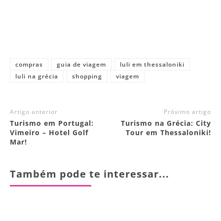
compras
guia de viagem
luli em thessaloniki
luli na grécia
shopping
viagem
Artigo anterior
Próximo artigo
Turismo em Portugal:
Turismo na Grécia: City
Vimeiro – Hotel Golf
Tour em Thessaloniki!
Mar!
Também pode te interessar...