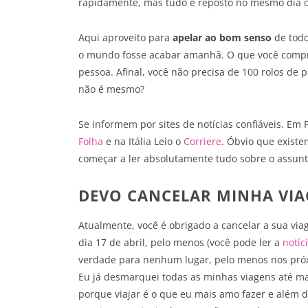
rapidamente, mas tudo é reposto no mesmo dia o
Aqui aproveito para
apelar ao bom senso
de todo
o mundo fosse acabar amanhã. O que você compra 
pessoa. Afinal, você não precisa de 100 rolos de pa
não é mesmo?
Se informem por sites de notícias confiáveis. Em P
Folha
e na Itália Leio o
Corriere
. Óbvio que existe
começar a ler absolutamente tudo sobre o assunt
DEVO CANCELAR MINHA VIA
Atualmente, você é obrigado a cancelar a sua via
dia 17 de abril, pelo menos (você pode ler a
notíc
verdade para nenhum lugar, pelo menos nos pró
Eu já desmarquei todas as minhas viagens até ma
porque viajar é o que eu mais amo fazer e além d