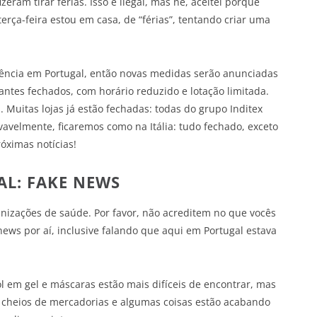
zeram tirar férias. Isso é ilegal, mas né, aceitei porque
erça-feira estou em casa, de “férias”, tentando criar uma
rgência em Portugal, então novas medidas serão anunciadas
antes fechados, com horário reduzido e lotação limitada.
 Muitas lojas já estão fechadas: todas do grupo Inditex
ovavelmente, ficaremos como na Itália: tudo fechado, exceto
óximas notícias!
L: FAKE NEWS
anizações de saúde. Por favor, não acreditem no que vocês
ews por aí, inclusive falando que aqui em Portugal estava
l em gel e máscaras estão mais difíceis de encontrar, mas
 cheios de mercadorias e algumas coisas estão acabando