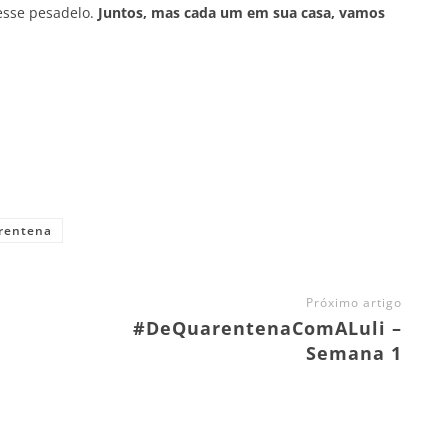
 esse pesadelo.
Juntos, mas cada um em sua casa, vamos
rentena
Próximo artigo
#DeQuarentenaComALuli –
Semana 1