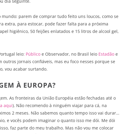
u dia seguinte.
 mundo: parem de comprar tudo feito uns loucos, como se
extra, para estocar, pode fazer falta para a próxima
pel higiênico, 50 feijões enlatados e 15 litros de alcool gel,
ortugal leio:
Público
e Observador, no Brasil leio
Estadão
e
m outros jornais confiáveis, mas eu foco nesses porque se
o, vou acabar surtando.
GEM À EUROPA?
gem. As fronteiras da União Européia estão fechadas até o
ia aqui
). Não recomendo à ninguém viajar para cá, na
ximos 2 meses. Não sabemos quanto tempo isso vai durar…
io, e vocês podem imaginar o quanto isso me dói. Me dói
isso, faz parte do meu trabalho. Mas não vou me colocar