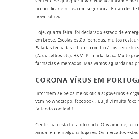
ser feito de qualquer lugar. Não aceitaram e me fi
prefiro ficar em casa em segurança. Então desde t
nova rotina.
Hoje, quarta-feira, foi declarado estado de eme
em breve. Escolas estão fechadas, muitos restaur
Baladas fechadas e bares com horários reduzidos.
(Zara, Lefties etc), H&M, Primark, Ikea… Muito pr
farmácias e mercados. Mas vamos aguardar as pr
CORONA VÍRUS EM PORTUGA
Informem-se pelos meios oficiais: governos e org
vem no whatsapp, facebook… Eu já vi muita fake n
faltando comida!!!
Gente, não está faltando nada. Obviamente, álcoo
ainda tem em alguns lugares. Os mercados estão