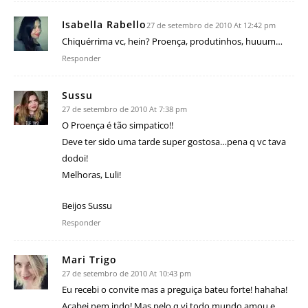
Isabella Rabello
27 de setembro de 2010 At 12:42 pm
Chiquérrima vc, hein? Proença, produtinhos, huuum…
Responder
Sussu
27 de setembro de 2010 At 7:38 pm
O Proença é tão simpatico!!
Deve ter sido uma tarde super gostosa…pena q vc tava
dodoi!
Melhoras, Luli!
Beijos Sussu
Responder
Mari Trigo
27 de setembro de 2010 At 10:43 pm
Eu recebi o convite mas a preguiça bateu forte! hahaha!
Acabei nem indo! Mas pelo q vi todo mundo amou e