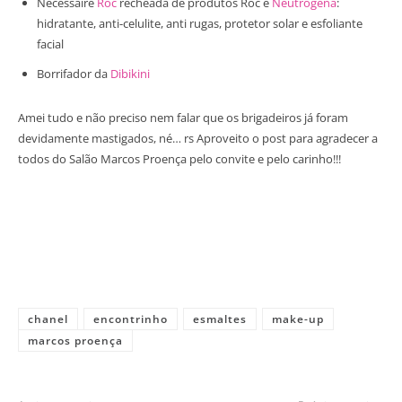
Nécessaire
Roc
recheada de produtos Roc e
Neutrogena
:
hidratante, anti-celulite, anti rugas, protetor solar e esfoliante
facial
Borrifador da
Dibikini
Amei tudo e não preciso nem falar que os brigadeiros já foram
devidamente mastigados, né… rs Aproveito o post para agradecer a
todos do Salão Marcos Proença pelo convite e pelo carinho!!!
chanel
encontrinho
esmaltes
make-up
marcos proença