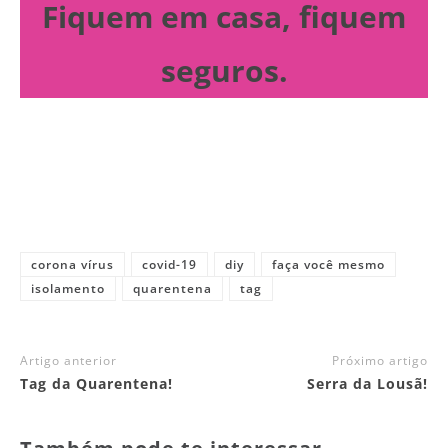
Fiquem em casa, fiquem
seguros.
corona vírus
covid-19
diy
faça você mesmo
isolamento
quarentena
tag
Artigo anterior
Próximo artigo
Tag da Quarentena!
Serra da Lousã!