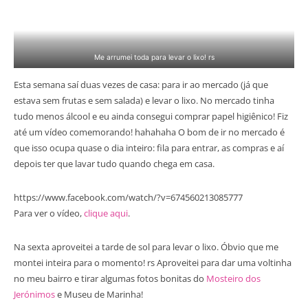
Me arrumei toda para levar o lixo! rs
Esta semana saí duas vezes de casa: para ir ao mercado (já que
estava sem frutas e sem salada) e levar o lixo. No mercado tinha
tudo menos álcool e eu ainda consegui comprar papel higiênico! Fiz
até um vídeo comemorando! hahahaha O bom de ir no mercado é
que isso ocupa quase o dia inteiro: fila para entrar, as compras e aí
depois ter que lavar tudo quando chega em casa.
https://www.facebook.com/watch/?v=674560213085777
Para ver o vídeo,
clique aqui
.
Na sexta aproveitei a tarde de sol para levar o lixo. Óbvio que me
montei inteira para o momento! rs Aproveitei para dar uma voltinha
no meu bairro e tirar algumas fotos bonitas do
Mosteiro dos
Jerónimos
e Museu de Marinha!