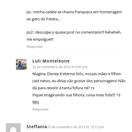
ps.: minha cadela se chama Panqueca em homenagem
ao gato do Pateta…
ps2.: desculpe o quase post no comentário!!! heheheh,
me empolguei!!
Responder
Luli Monteleone
22 de novembro de 2012 At 4:07 pm
Magina, Disney é eterna! Nós, nossas mães e filhos
(até netos, eu diria) vão gostar dos personagens! Não
dá para resistir à tanta fofura né? rs
Fiquei imaginando sua filhota, coisa mais fofa!!!! <3
Bjbj
Responder
Steffania
25 de novembro de 2012 At 12:12 pm