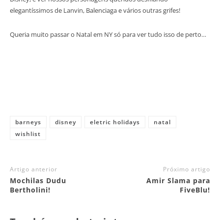
elegantíssimos de Lanvin, Balenciaga e vários outras grifes!
Queria muito passar o Natal em NY só para ver tudo isso de perto…
barneys
disney
eletric holidays
natal
wishlist
Artigo anterior
Próximo artigo
Mochilas Dudu
Amir Slama para
Bertholini!
FiveBlu!