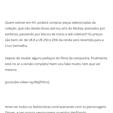
Quem estiver em NY, poderá comprar peças selecionadas da
coleção, que vão desde doces até toy arts do Mickey assinados por
estilistas, passando por blocos de notas e até coleiras!!! Os preços
são bem ok: de U$ 8 a U$ 250 e 25% da renda será revertida para a
Cruz Vermelha.
Depois de revelar alguns pedaços do filme da campanha, finalmente
está no ar a versão completa! Nem vou falar muito, tem que ver
mesmo:
[youtube video=ayzfwJZhKro]
Amei ver todos os fashionistas contracenando com os personagens
Disney, e ver nossos personagens queridos desfilando