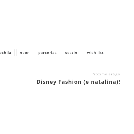
ochila
neon
parcerias
sestini
wish list
Próximo artigo
Disney Fashion (e natalina)!