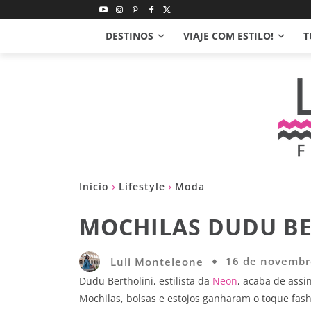
DESTINOS
VIAJE COM ESTILO!
T
Início
Lifestyle
Moda
MOCHILAS DUDU BE
Luli Monteleone
16 de novembr
Dudu Bertholini, estilista da
Neon
, acaba de assi
Mochilas, bolsas e estojos ganharam o toque fash