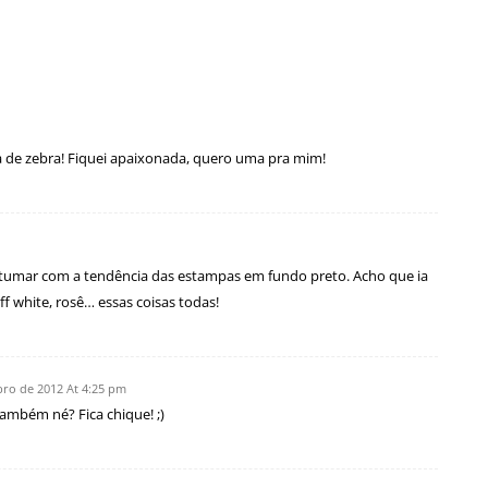
a de zebra! Fiquei apaixonada, quero uma pra mim!
stumar com a tendência das estampas em fundo preto. Acho que ia
f white, rosê… essas coisas todas!
ro de 2012 At 4:25 pm
ambém né? Fica chique! ;)