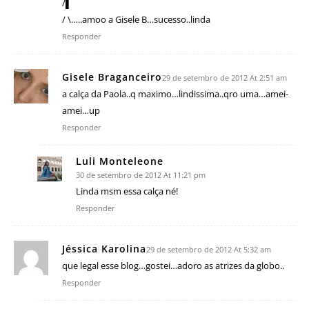
/▌
/ \…..amoo a Gisele B…sucesso..linda
Responder
Gisele Braganceiro
29 de setembro de 2012 At 2:51 am
a calça da Paola..q maximo…lindissima..qro uma…amei-
amei…up
Responder
Luli Monteleone
30 de setembro de 2012 At 11:21 pm
Linda msm essa calça né!
Responder
Jéssica Karolina
29 de setembro de 2012 At 5:32 am
que legal esse blog…gostei…adoro as atrizes da globo..
Responder