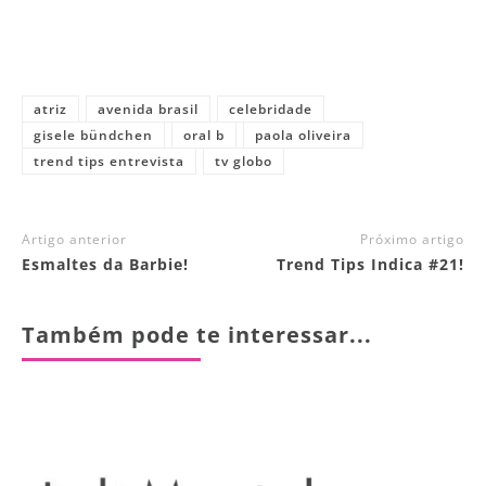
atriz
avenida brasil
celebridade
gisele bündchen
oral b
paola oliveira
trend tips entrevista
tv globo
Artigo anterior
Próximo artigo
Esmaltes da Barbie!
Trend Tips Indica #21!
Também pode te interessar...