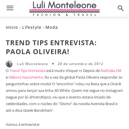
Início
Lifestyle
Moda
TREND TIPS ENTREVISTA:
PAOLA OLIVEIRA!
28 de setembro de 2012
Luli Monteleone
O
Trend Tips Entrevista
está muito chique! rs Depois de
Nathália Dill
e
Débora Nascimento
, foi a vez da global Paola Oliveira responder às
perguntinhas sobre moda! O “encontro” rolou na festa que a Oral-B
armou para lançar sua linha 3D White. Quem me segue no instagram
(segue por lá: @trendtips!), viu que o evento estava lotado de
celebridades, com o núcleo do “Divino” da novela Avenida Brasil e
até a diva Gisele Bündchen!
Vamos à entrevista!