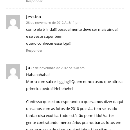
Responder
Jessica
26 de novembro de 2012 At 5:11 pm
como ela é linda!!! pessoalmente deve ser mais ainda!
e se veste super bem!
quero conhecer essa loja!!
Responder
Ju
27 de novembro de 2012 At 9:48 am
Hahahahaha!!
Morra com saia e legging!! Quem nunca usou que atire a
primeira pedra!! Heheheheh
Confesso que estou esperando o que vamos dizer daqui
uns anos com as fotos de 2010 pra cá… tem se usado
tanta coisa exótica, tudo está tão permitido! Vai ter
gente contratando mercenários pra roubar as fotos em
que aparecem de clogs, conjuntinhos tipo pijama…