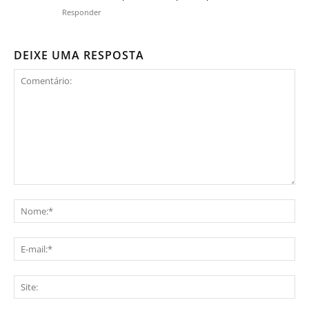
Responder
DEIXE UMA RESPOSTA
Comentário:
No
E-
mai
Sit