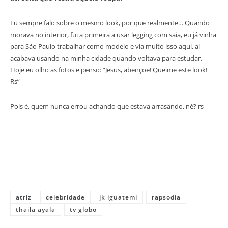
Eu sempre falo sobre o mesmo look, por que realmente… Quando
morava no interior, fui a primeira a usar legging com saia, eu já vinha
para São Paulo trabalhar como modelo e via muito isso aqui, aí
acabava usando na minha cidade quando voltava para estudar.
Hoje eu olho as fotos e penso: “Jesus, abençoe! Queime este look!
Rs”
Pois é, quem nunca errou achando que estava arrasando, né? rs
atriz
celebridade
jk iguatemi
rapsodia
thaila ayala
tv globo