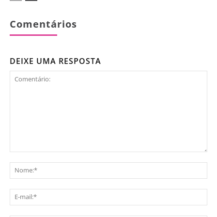
Comentários
DEIXE UMA RESPOSTA
Comentário:
No
E-
mai