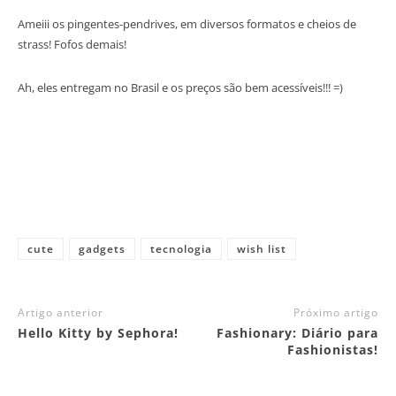
Ameiii os pingentes-pendrives, em diversos formatos e cheios de
strass! Fofos demais!
Ah, eles entregam no Brasil e os preços são bem acessíveis!!! =)
cute
gadgets
tecnologia
wish list
Artigo anterior
Próximo artigo
Hello Kitty by Sephora!
Fashionary: Diário para
Fashionistas!