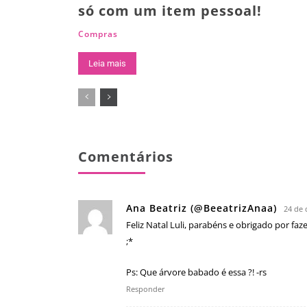
só com um item pessoal!
Compras
Leia mais
Comentários
Ana Beatriz (@BeeatrizAnaa)
24 de 
Feliz Natal Luli, parabéns e obrigado por fa
;*
Ps: Que árvore babado é essa ?! -rs
Responder