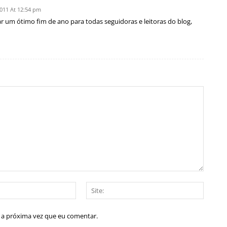
011 At 12:54 pm
 um ótimo fim de ano para todas seguidoras e leitoras do blog,
E-
Site:
mail:*
a a próxima vez que eu comentar.