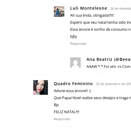
Luli Monteleone
26 de dezemb
Ah sua linda, obrigada!!!!!!
Espero que seu natal tenha sido inc
Essa árvore é sonho de consumo n
bjbj
Responder
Ana Beatriz (@Beea
AAAW *.* Foi sim -rs Com c
Quadro Feminino
25 de dezembro de 201
Adorei essa árvore!! :)
Que Papai Noel realize seus desejos e traga 
Bjs
FELIZ NATAL!!!!
Responder