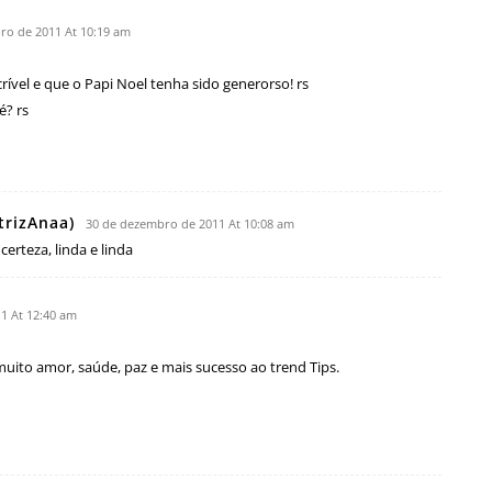
ro de 2011 At 10:19 am
rível e que o Papi Noel tenha sido generorso! rs
é? rs
trizAnaa)
30 de dezembro de 2011 At 10:08 am
erteza, linda e linda
1 At 12:40 am
muito amor, saúde, paz e mais sucesso ao trend Tips.