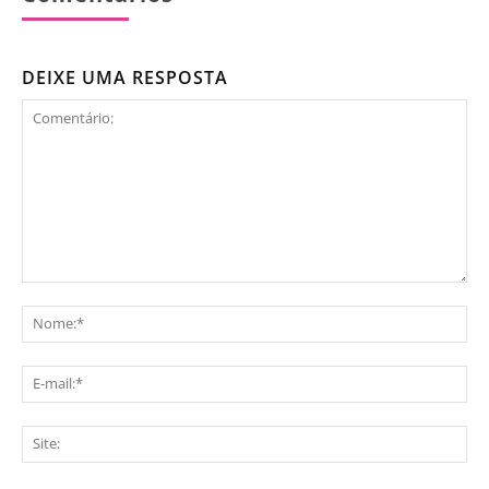
DEIXE UMA RESPOSTA
Comentário:
No
E-
mai
Sit