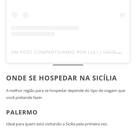
U
M POST COMPARTILHADO POR LULI | VIAJANTE SOLO 40+ (@LULIMONTELEONE)
ONDE SE HOSPEDAR NA SICÍLIA
A melhor região para se hospedar depende do tipo de viagem que
você pretende fazer.
PALERMO
Ideal para quem está visitando a Sicília pela primeira vez.