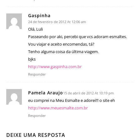
Gaspinha
24 de fevereiro de 2012 At 12:06 am
Olá, Luli
Passeando por aki, percebi que vcs adoram esmaltes.
Vou viajar e aceito encomendas, tá?
Tenho alguma coisa da última viagem.
bjks
http://www.gaspinha.com.br
Responder
Pamela Araujo
15 de abril de 2012 At 10:19 pm
eu comprei na Meu Esmalte e adorei!!! o site eh
http://www.meuesmalte.com.br
Responder
DEIXE UMA RESPOSTA