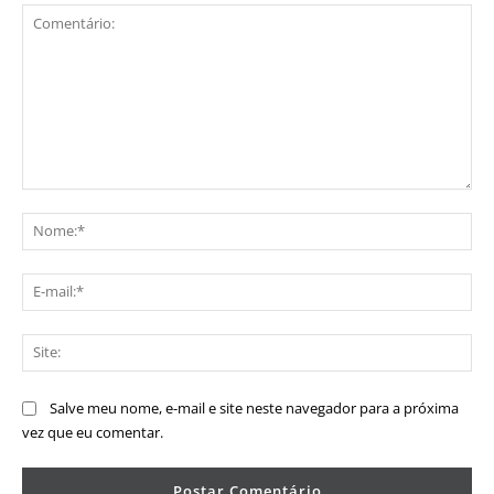
Comentário:
No
E-
mai
Sit
Salve meu nome, e-mail e site neste navegador para a próxima
vez que eu comentar.