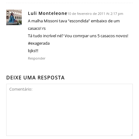
Luli Monteleone
10 de fevereiro de 2011 At 2:17 pm
A malha Missoni tava “escondida” embaixo de um
casaco! rs
Tá tudo incrível né? Vou comrpar uns 5 casacos novos!
#exagerada
bjks!!!
Responder
DEIXE UMA RESPOSTA
Comentário: