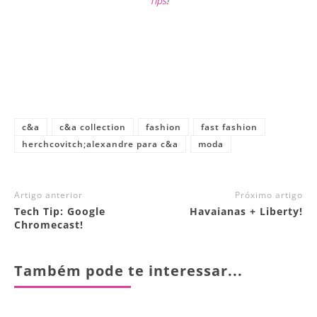
Tips
!
c&a
c&a collection
fashion
fast fashion
herchcovitch;alexandre para c&a
moda
Artigo anterior
Próximo artigo
Tech Tip: Google
Havaianas + Liberty!
Chromecast!
Também pode te interessar...