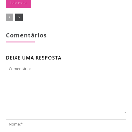
Leia mais
Comentários
DEIXE UMA RESPOSTA
Comentário:
No