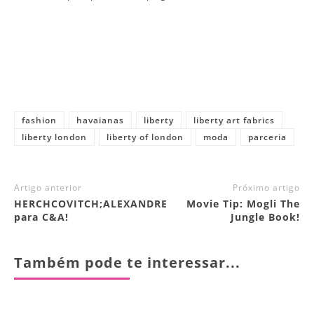
fashion
havaianas
liberty
liberty art fabrics
liberty london
liberty of london
moda
parceria
Artigo anterior
Próximo artigo
HERCHCOVITCH;ALEXANDRE
Movie Tip: Mogli The
para C&A!
Jungle Book!
Também pode te interessar...