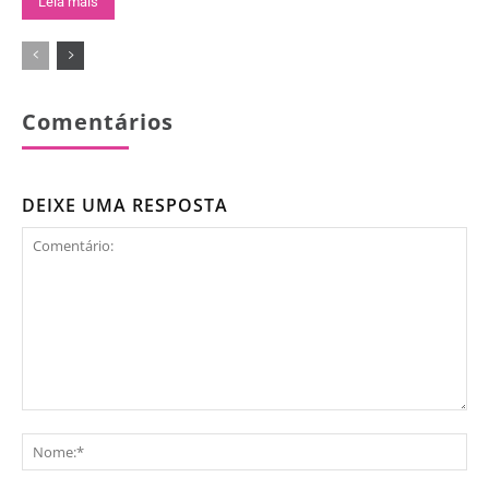
Leia mais
Comentários
DEIXE UMA RESPOSTA
Comentário:
No