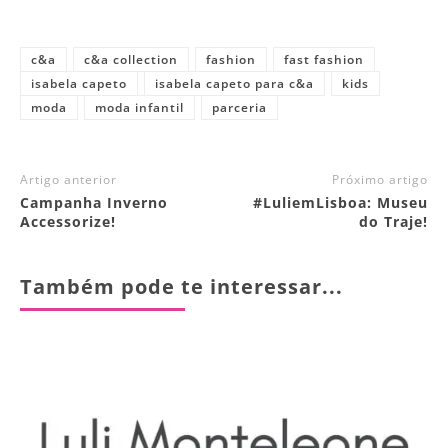
c&a
c&a collection
fashion
fast fashion
isabela capeto
isabela capeto para c&a
kids
moda
moda infantil
parceria
Artigo anterior
Próximo artigo
Campanha Inverno
#LuliemLisboa: Museu
Accessorize!
do Traje!
Também pode te interessar...