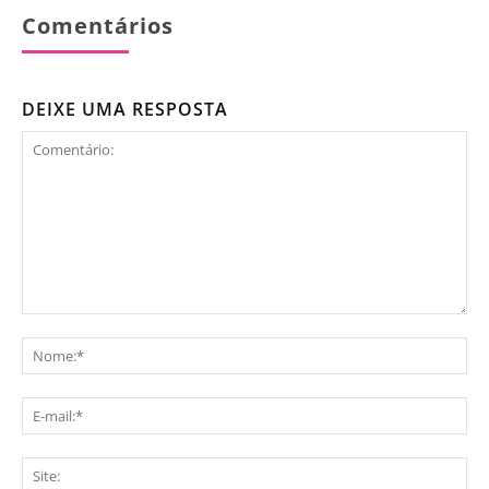
Comentários
DEIXE UMA RESPOSTA
Comentário:
No
E-
mai
Sit