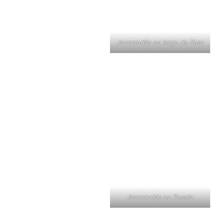
Jacarandás no largo do Rato
Jacarandás no Rossio