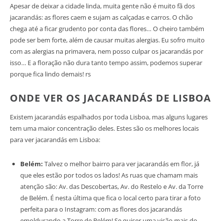
Apesar de deixar a cidade linda, muita gente não é muito fã dos
jacarandás: as flores caem e sujam as calçadas e carros. O chão
chega até a ficar grudento por conta das flores… O cheiro também
pode ser bem forte, além de causar muitas alergias. Eu sofro muito
com as alergias na primavera, nem posso culpar os jacarandás por
isso… E a floração não dura tanto tempo assim, podemos superar
porque fica lindo demais! rs
ONDE VER OS JACARANDÁS DE LISBOA
Existem jacarandás espalhados por toda Lisboa, mas alguns lugares
tem uma maior concentração deles. Estes são os melhores locais
para ver jacarandás em Lisboa:
Belém:
Talvez o melhor bairro para ver jacarandás em flor, já
que eles estão por todos os lados! As ruas que chamam mais
atenção são: Av. das Descobertas, Av. do Restelo e Av. da Torre
de Belém. É nesta última que fica o local certo para tirar a foto
perfeita para o Instagram: com as flores dos jacarandás
emoldurando a Torre de Belém! Se quiser uma visão mais do