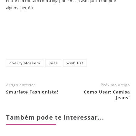
entrar em contato com a loja por e-mail, caso queira comprar
alguma peça! ;)
cherry blossom
jóias
wish list
Artigo anterior
Próximo artigo
Smurfete Fashionista!
Como Usar: Camisa
Jeans!
Também pode te interessar...