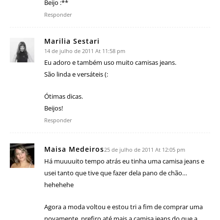
Beijo :**
Responder
Marilia Sestari
14 de julho de 2011 At 11:58 pm
Eu adoro e também uso muito camisas jeans.
São linda e versáteis (:
Ótimas dicas.
Beijos!
Responder
Maisa Medeiros
25 de julho de 2011 At 12:05 pm
Há muuuuito tempo atrás eu tinha uma camisa jeans e
usei tanto que tive que fazer dela pano de chão…
hehehehe
Agora a moda voltou e estou tri a fim de comprar uma
novamente, prefiro até mais a camisa jeans do que a