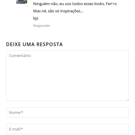
Ninguém não, eu uso todos esses looks, Fer! rs
Mas né, são só inspirações…
bjs
Responder
DEIXE UMA RESPOSTA
Comentário:
No
E-
mai