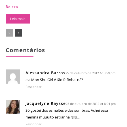
Beleza
Leia mais
Comentários
Alessandra Barros
25 de outubro de 2012 At 3:59 pm
e a Mon Shu Girl é tão fofinha, né?
Responder
Jacquelyne Raysse
25 de outubro de 2012 At 8:04 pm
Só gostei dos esmaltes e das sombras. Achei essa
menina muuuito estranha rsrs…
Responder