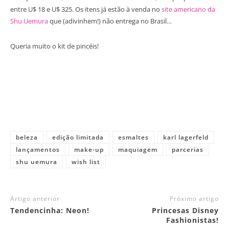
entre U$ 18 e U$ 325. Os itens já estão à venda no
site americano da
Shu Uemura
que (adivinhem!) não entrega no Brasil…
Queria muito o kit de pincéis!
beleza
edição limitada
esmaltes
karl lagerfeld
lançamentos
make-up
maquiagem
parcerias
shu uemura
wish list
Artigo anterior
Próximo artigo
Tendencinha: Neon!
Princesas Disney
Fashionistas!