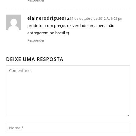
Responder
elainerodrigues12
31 de outubro de 2012 At 6:02 pm
produtos com preços ok verdade.uma pena não
entregarem no brasil =(
Responder
DEIXE UMA RESPOSTA
Comentário:
No