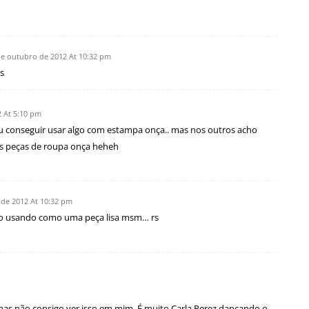
de outubro de 2012 At 10:32 pm
rs
 At 5:10 pm
l eu conseguir usar algo com estampa onça.. mas nos outros acho
as peças de roupa onça heheh
 de 2012 At 10:32 pm
bo usando como uma peça lisa msm… rs
 mas não consigo ver isso em mim. É muito Carla Perez dançando o