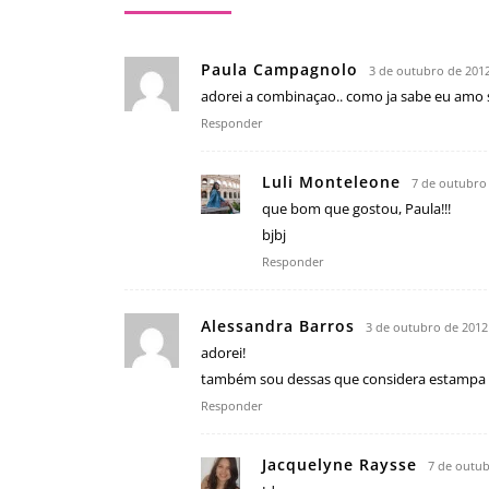
Paula Campagnolo
3 de outubro de 2012
adorei a combinaçao.. como ja sabe eu amo s
Responder
Luli Monteleone
7 de outubro
que bom que gostou, Paula!!!
bjbj
Responder
Alessandra Barros
3 de outubro de 2012
adorei!
também sou dessas que considera estampa de
Responder
Jacquelyne Raysse
7 de outub