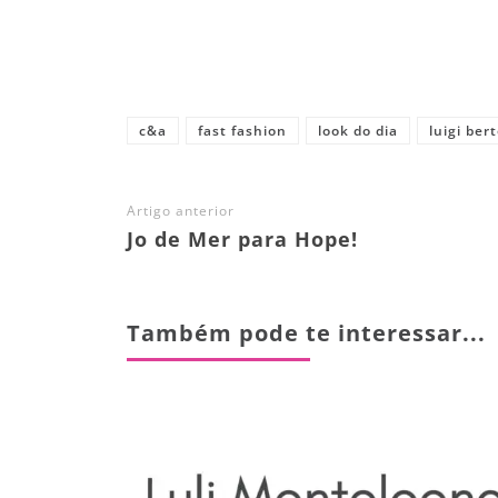
Share
c&a
fast fashion
look do dia
luigi bert
Artigo anterior
Jo de Mer para Hope!
Também pode te interessar...