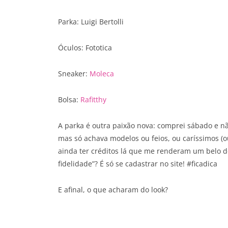
Parka: Luigi Bertolli
Óculos: Fototica
Sneaker:
Moleca
Bolsa:
Rafitthy
A parka é outra paixão nova: comprei sábado e n
mas só achava modelos ou feios, ou caríssimos (ou 
ainda ter créditos lá que me renderam um belo de
fidelidade”? É só se cadastrar no site! #ficadica
E afinal, o que acharam do look?