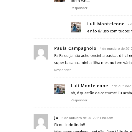
Idem rsrs…
Responder
Luli Monteleone
7 
e não é? uso com tudo!!! 
Paula Campagnolo
4 de outubro de 2012
Rs Rs eu ja não acho oncinha basica.. difici
super bacana.. minha filha mesmo tem vári
Responder
Luli Monteleone
7 de outubro
ah, é questão de costume! Eu aca
Responder
Ju
6 de outubro de 2012 At 11:00 am
Ficou lindo lindo!!
Mas esses sneakers… sei não. Esse tá lindo,