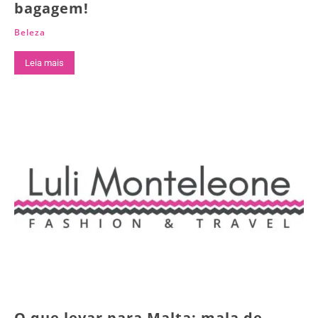
bagagem!
Beleza
Leia mais
O que levar para Malta: mala de