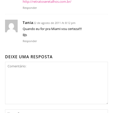
http://retratoseretalhos.com.br/
Responder
Tania
22 de agosto de 2011 At 8:12 pm
Quando eu for pra Miami vou certeza!!!!
BJs
Responder
DEIXE UMA RESPOSTA
Comentário:
No