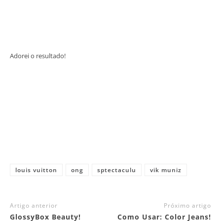
Adorei o resultado!
louis vuitton
ong
sptectaculu
vik muniz
Artigo anterior
Próximo artigo
GlossyBox Beauty!
Como Usar: Color Jeans!