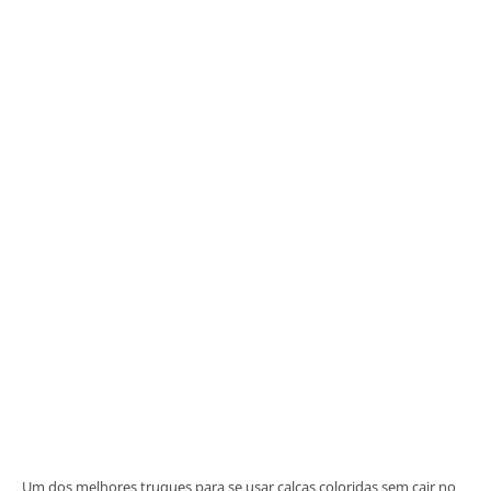
Um dos melhores truques para se usar calças coloridas sem cair no