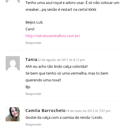
Tenho uma azul royal e adoro usar. É só não colocar um
sneaker…pq senão é restart na certa! kkkk
Beijos Luli,
Carol
http://retratoseretalhos.com.br/
Responder
Tania
22 de agosto de 2011 At 8:12 pm
Ahh eu acho tão lindo calça colorida!!
Se bem que tenho só uma vermelha, mas to bem
querendo uma roxa!!
Bjs
Responder
Camila Barrochelo
14 de maio de 2012 At 7:07 pm
Gostei da calça com a camisa de renda ! Lindo.
Responder