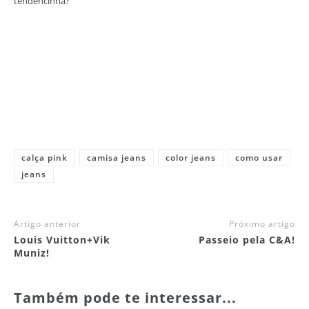
tendencinha?
calça pink
camisa jeans
color jeans
como usar
jeans
Artigo anterior
Próximo artigo
Louis Vuitton+Vik
Passeio pela C&A!
Muniz!
Também pode te interessar...