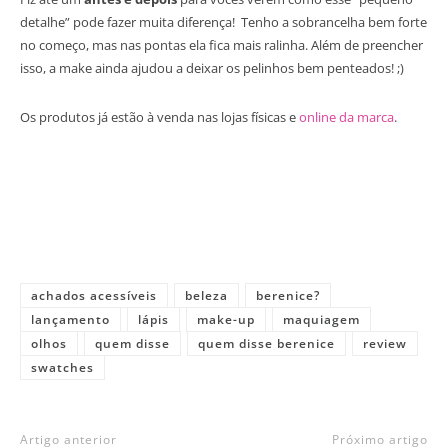
detalhe” pode fazer muita diferença! Tenho a sobrancelha bem forte
no começo, mas nas pontas ela fica mais ralinha. Além de preencher
isso, a make ainda ajudou a deixar os pelinhos bem penteados! ;)
Os produtos já estão à venda nas lojas físicas e
online da marca
.
achados acessíveis
beleza
berenice?
lançamento
lápis
make-up
maquiagem
olhos
quem disse
quem disse berenice
review
swatches
Artigo anterior
Próximo artigo