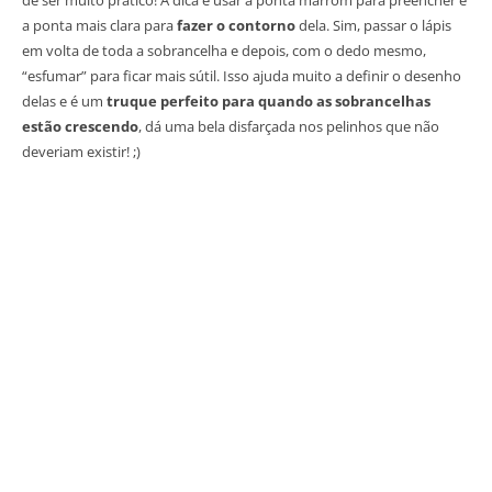
de ser muito prático! A dica é usar a ponta marrom para preencher e
a ponta mais clara para
fazer o contorno
dela. Sim, passar o lápis
em volta de toda a sobrancelha e depois, com o dedo mesmo,
“esfumar” para ficar mais sútil. Isso ajuda muito a definir o desenho
delas e é um
truque perfeito para quando as sobrancelhas
estão crescendo
, dá uma bela disfarçada nos pelinhos que não
deveriam existir! ;)