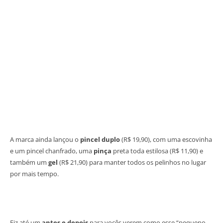
A marca ainda lançou o
pincel duplo
(R$ 19,90), com uma escovinha
e um pincel chanfrado, uma
pinça
preta toda estilosa (R$ 11,90) e
também um
gel
(R$ 21,90) para manter todos os pelinhos no lugar
por mais tempo.
Fiz até um
antes e depois
para vocês verem como esse “pequeno