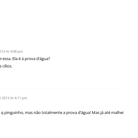
013 At 4:08 pm
essa. Ela é à prova d’água?
cílios.
e 2013 At 4:11 pm
om q pinguinho, mas não totalmente a prova d’água! Mas já até malhei