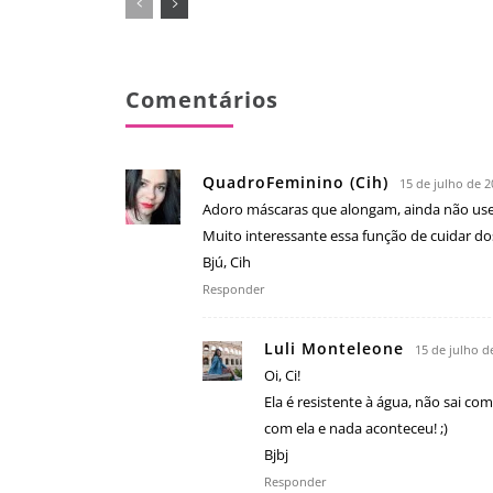
Comentários
QuadroFeminino (Cih)
15 de julho de 2
Adoro máscaras que alongam, ainda não usei 
Muito interessante essa função de cuidar dos 
Bjú, Cih
Responder
Luli Monteleone
15 de julho d
Oi, Ci!
Ela é resistente à água, não sai c
com ela e nada aconteceu! ;)
Bjbj
Responder