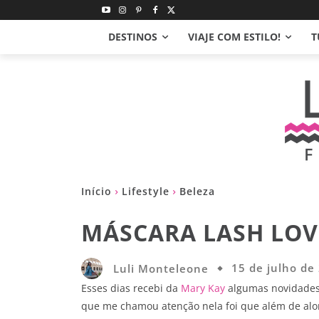
DESTINOS
VIAJE COM ESTILO!
T
Início
Lifestyle
Beleza
MÁSCARA LASH LOV
Luli Monteleone
15 de julho de
Esses dias recebi da
Mary Kay
algumas novidades,
que me chamou atenção nela foi que além de along