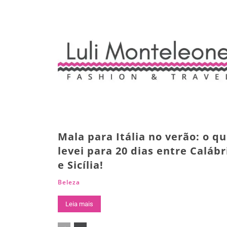
Mala para Itália no verão: o q
levei para 20 dias entre Calábr
e Sicília!
Beleza
Leia mais