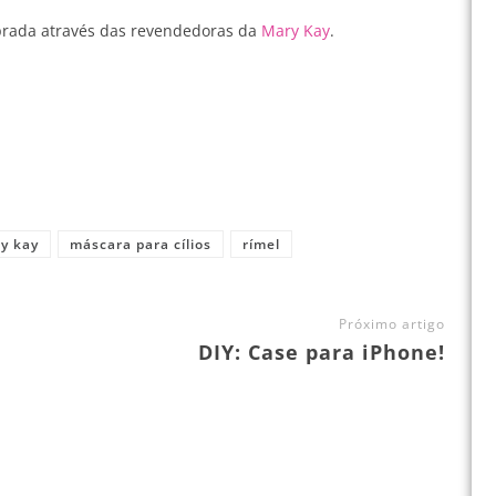
prada através das revendedoras da
Mary Kay
.
y kay
máscara para cílios
rímel
Próximo artigo
DIY: Case para iPhone!