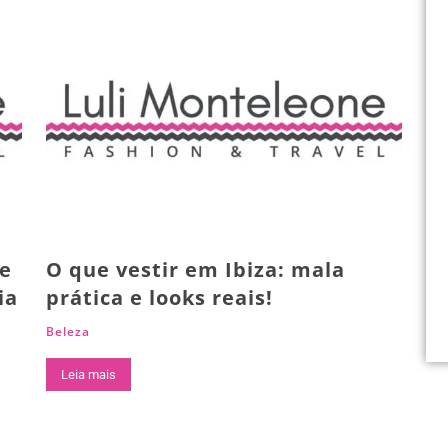
ue
O que vestir em Ibiza: mala
ia
prática e looks reais!
Beleza
Leia mais