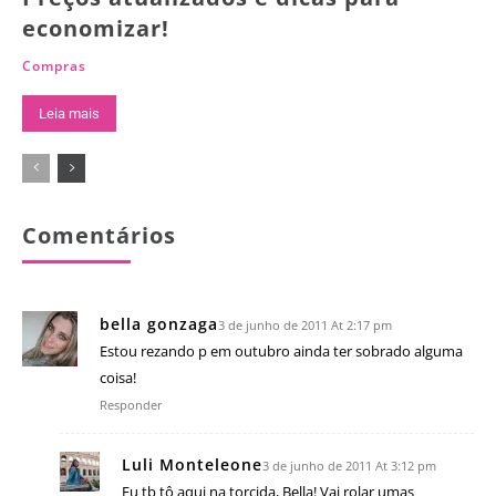
economizar!
Compras
Leia mais
Comentários
bella gonzaga
3 de junho de 2011 At 2:17 pm
Estou rezando p em outubro ainda ter sobrado alguma
coisa!
Responder
Luli Monteleone
3 de junho de 2011 At 3:12 pm
Eu tb tô aqui na torcida, Bella! Vai rolar umas