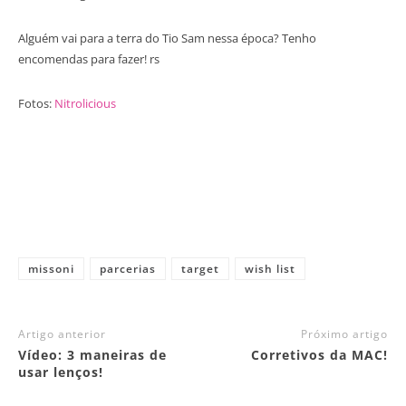
Alguém vai para a terra do Tio Sam nessa época? Tenho
encomendas para fazer! rs
Fotos:
Nitrolicious
missoni
parcerias
target
wish list
Artigo anterior
Próximo artigo
Vídeo: 3 maneiras de
Corretivos da MAC!
usar lenços!