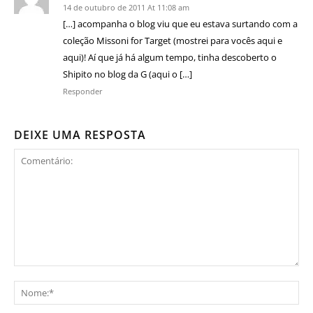
14 de outubro de 2011 At 11:08 am
[…] acompanha o blog viu que eu estava surtando com a
coleção Missoni for Target (mostrei para vocês aqui e
aqui)! Aí que já há algum tempo, tinha descoberto o
Shipito no blog da G (aqui o […]
Responder
DEIXE UMA RESPOSTA
Comentário:
No