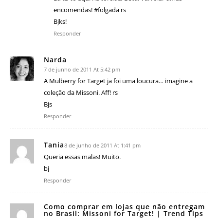
encomendas! #folgada rs
Bjks!
Responder
Narda
7 de junho de 2011 At 5:42 pm
A Mulberry for Target ja foi uma loucura… imagine a
coleção da Missoni. Aff! rs
Bjs
Responder
Tania
8 de junho de 2011 At 1:41 pm
Queria essas malas! Muito.
bj
Responder
Como comprar em lojas que não entregam
no Brasil: Missoni for Target! | Trend Tips