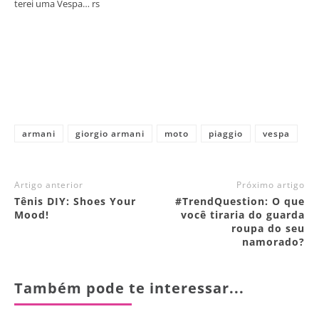
terei uma Vespa… rs
armani
giorgio armani
moto
piaggio
vespa
Artigo anterior
Próximo artigo
Tênis DIY: Shoes Your
#TrendQuestion: O que
Mood!
você tiraria do guarda
roupa do seu
namorado?
Também pode te interessar...