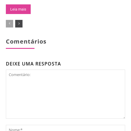
Leia mais
Comentários
DEIXE UMA RESPOSTA
Comentário:
No