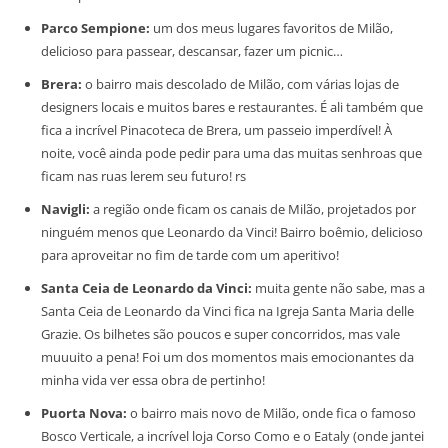
Parco Sempione:
um dos meus lugares favoritos de Milão,
delicioso para passear, descansar, fazer um picnic…
Brera:
o bairro mais descolado de Milão, com várias lojas de
designers locais e muitos bares e restaurantes. É ali também que
fica a incrível Pinacoteca de Brera, um passeio imperdível! À
noite, você ainda pode pedir para uma das muitas senhroas que
ficam nas ruas lerem seu futuro! rs
Navigli:
a região onde ficam os canais de Milão, projetados por
ninguém menos que Leonardo da Vinci! Bairro boêmio, delicioso
para aproveitar no fim de tarde com um aperitivo!
Santa Ceia de Leonardo da Vinci:
muita gente não sabe, mas a
Santa Ceia de Leonardo da Vinci fica na Igreja Santa Maria delle
Grazie. Os bilhetes são poucos e super concorridos, mas vale
muuuito a pena! Foi um dos momentos mais emocionantes da
minha vida ver essa obra de pertinho!
Puorta Nova:
o bairro mais novo de Milão, onde fica o famoso
Bosco Verticale, a incrível loja Corso Como e o Eataly (onde jantei