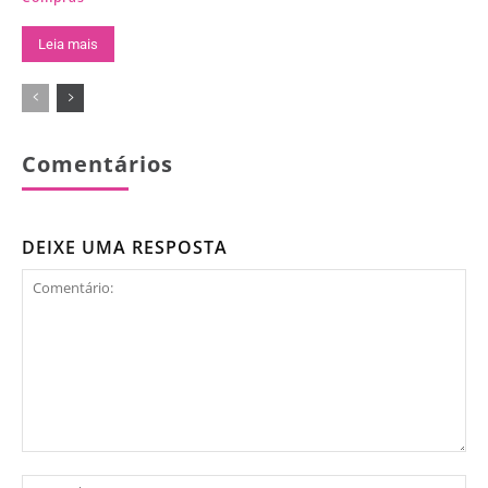
Leia mais
Comentários
DEIXE UMA RESPOSTA
Comentário:
No