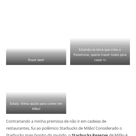
Estando na terra que criou o
Panettone, queria trazer todos para
Roast beef
casa! rs
Eataly: ótima opção para comer em
Milão!
Contrariando a minha premissa de não ir em cadeias de
restaurantes, fui ao polêmico Starbucks de Milão! Considerado o
Starbucks mais bonito do mundo, o
Starbucks Reserve
de Milão é