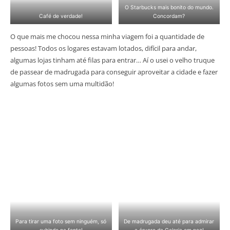
O Starbucks mais bonito do mundo.
Café de verdade!
Concordam?
O que mais me chocou nessa minha viagem foi a quantidade de
pessoas! Todos os logares estavam lotados, difícil para andar,
algumas lojas tinham até filas para entrar… Aí o usei o velho truque
de passear de madrugada para conseguir aproveitar a cidade e fazer
algumas fotos sem uma multidão!
Para tirar uma foto sem ninguém, só
De madrugada deu até para admirar