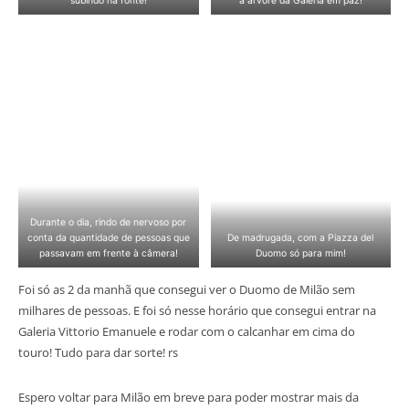
subindo na fonte!
a árvore da Galeria em paz!
Durante o dia, rindo de nervoso por
conta da quantidade de pessoas que
De madrugada, com a Piazza del
passavam em frente à câmera!
Duomo só para mim!
Foi só as 2 da manhã que consegui ver o Duomo de Milão sem
milhares de pessoas. E foi só nesse horário que consegui entrar na
Galeria Vittorio Emanuele e rodar com o calcanhar em cima do
touro! Tudo para dar sorte! rs
Espero voltar para Milão em breve para poder mostrar mais da