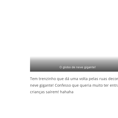
O globo de neve gigante!
Tem trenzinho que dá uma volta pelas ruas deco
neve gigante! Confesso que queria muito ter ent
crianças saírem! hahaha