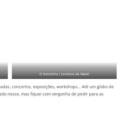
O trenzinho / comboio de Natal!
radas, concertos, exposições, workshops… Até um globo de
rado nesse, mas fiquei com vergonha de pedir para as