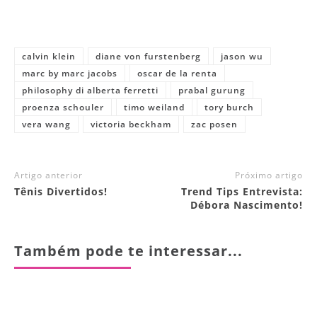
calvin klein
diane von furstenberg
jason wu
marc by marc jacobs
oscar de la renta
philosophy di alberta ferretti
prabal gurung
proenza schouler
timo weiland
tory burch
vera wang
victoria beckham
zac posen
Artigo anterior
Próximo artigo
Tênis Divertidos!
Trend Tips Entrevista:
Débora Nascimento!
Também pode te interessar...