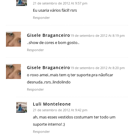
21 de setembro de 2012 At 9:57 pm
Eu usaria vários fácil! rsrs
Responder
Gisele Braganceiro
19 de setembro de 2012 At 8:19 pm
..show de cores e bom gosto..
Responder
Gisele Braganceiro
19 de setembro de 2012 At 8:20 pm
o roxo amei..mais tem q ter suporte.pra nãoficar
desnuda..rsrs..lindolindo
Responder
Luli Monteleone
21 de setembro de 2012 At 9:42 pm
ah, mas esses vestidos costumam ter todo um
suporte interno! ;)
Responder