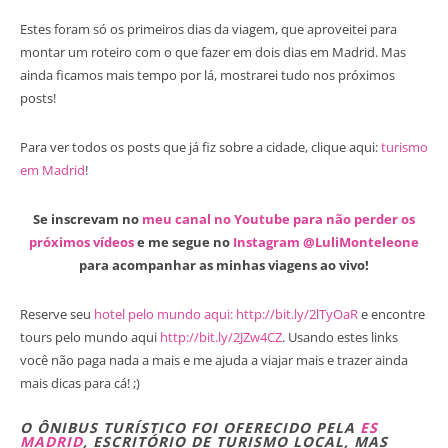
Estes foram só os primeiros dias da viagem, que aproveitei para
montar um roteiro com o que fazer em dois dias em Madrid. Mas
ainda ficamos mais tempo por lá, mostrarei tudo nos próximos
posts!
Para ver todos os posts que já fiz sobre a cidade, clique aqui:
turismo
em Madrid
!
Se inscrevam no
meu canal no Youtube para não perder os
próximos vídeos
e me segue no
Instagram @LuliMonteleone
para acompanhar as minhas viagens ao vivo!
Reserve seu
hotel pelo mundo aqui: http://bit.ly/2lTyOaR
e encontre
tours pelo mundo aqui
http://bit.ly/2JZw4CZ
. Usando estes links
você não paga nada a mais e me ajuda a viajar mais e trazer ainda
mais dicas para cá! ;)
O ÔNIBUS TURÍSTICO FOI OFERECIDO PELA
ES
MADRID
, ESCRITÓRIO DE TURISMO LOCAL, MAS