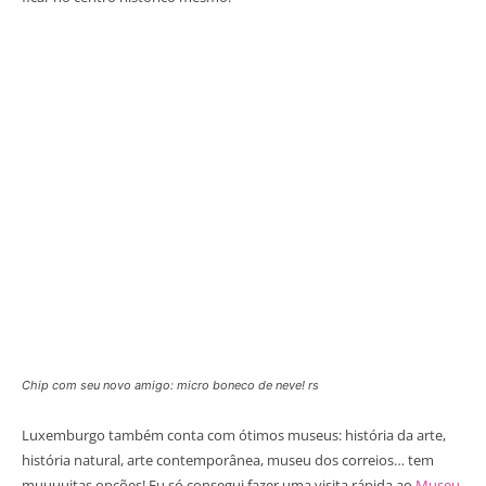
Chip com seu novo amigo: micro boneco de neve! rs
Luxemburgo também conta com ótimos museus: história da arte,
história natural, arte contemporânea, museu dos correios… tem
muuuuitas opções! Eu só consegui fazer uma visita rápida ao
Museu