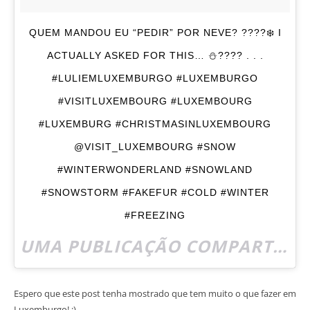
QUEM MANDOU EU “PEDIR” POR NEVE? ????❄️ I
ACTUALLY ASKED FOR THIS… ⛄️???? . . .
#LULIEMLUXEMBURGO #LUXEMBURGO
#VISITLUXEMBOURG #LUXEMBOURG
#LUXEMBURG #CHRISTMASINLUXEMBOURG
@VISIT_LUXEMBOURG #SNOW
#WINTERWONDERLAND #SNOWLAND
#SNOWSTORM #FAKEFUR #COLD #WINTER
#FREEZING
UMA PUBLICAÇÃO COMPARTILHADA POR
Espero que este post tenha mostrado que tem muito o que fazer em
Luxemburgo! ;)