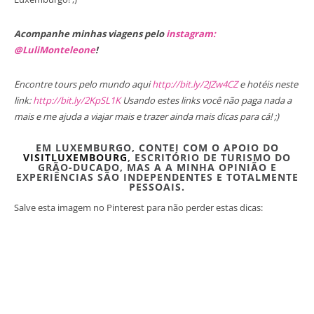
Acompanhe minhas viagens pelo
instagram:
@LuliMonteleone
!
Encontre tours pelo mundo aqui
http://bit.ly/2JZw4CZ
e hotéis neste
link:
http://bit.ly/2KpSL1K
Usando estes links você não paga nada a
mais e me ajuda a viajar mais e trazer ainda mais dicas para cá! ;)
EM LUXEMBURGO, CONTEI COM O APOIO DO
VISITLUXEMBOURG
, ESCRITÓRIO DE TURISMO DO
GRÃO-DUCADO, MAS A A MINHA OPINIÃO E
EXPERIÊNCIAS SÃO INDEPENDENTES E TOTALMENTE
PESSOAIS.
Salve esta imagem no Pinterest para não perder estas dicas: