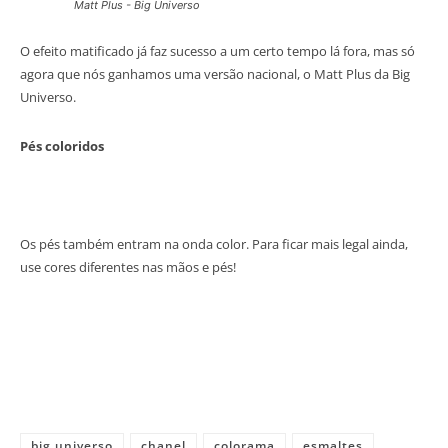
Matt Plus - Big Universo
O efeito matificado já faz sucesso a um certo tempo lá fora, mas só
agora que nós ganhamos uma versão nacional, o Matt Plus da Big
Universo.
Pés coloridos
Os pés também entram na onda color. Para ficar mais legal ainda,
use cores diferentes nas mãos e pés!
big universo
chanel
colorama
esmaltes