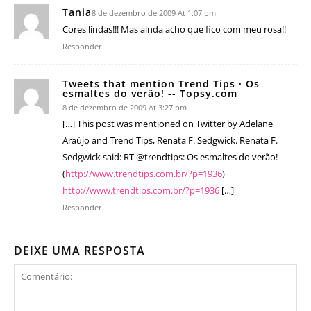
Tania
8 de dezembro de 2009 At 1:07 pm
Cores lindas!!! Mas ainda acho que fico com meu rosa!!
Responder
Tweets that mention Trend Tips · Os
esmaltes do verão! -- Topsy.com
8 de dezembro de 2009 At 3:27 pm
[…] This post was mentioned on Twitter by Adelane
Araújo and Trend Tips, Renata F. Sedgwick. Renata F.
Sedgwick said: RT @trendtips: Os esmaltes do verão!
(
http://www.trendtips.com.br/?p=1936
)
http://www.trendtips.com.br/?p=1936
[…]
Responder
DEIXE UMA RESPOSTA