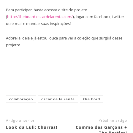
Para participar, basta acessar o site do projeto
(
http://theboard.oscardelarenta.com/
), logar com facebook, twitter
ou e-mail e mandar suas inspirações!
Adorei a ideia e já estou louca para ver a coleção que surgirá desse
projeto!
colaboração
oscar de la renta
the bord
Artigo anterior
Próximo artigo
Look da Luli: Churras!
Comme des Garçons +
The Beatles!