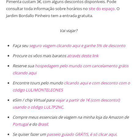
Pimenta custam 3€, com alguns descontos disponíveis. Pode
consultar toda informação sobre horários no
site do espaço
. O
Jardim Bordallo Pinheiro tem a entrada gratuita.
Vai viajar?
Faça seu
seguro viagem clicando aqui e ganhe 5% de desconto
Procure os vôos mais baratos
através deste link
Reserve sua
hospedagem pelo mundo com cancelamento grátis
clicando aqui
Encontre tours pelo mundo
clicando aqui e com desconto com o
código LULIMONTELEONE5
eSim / chip Virtual para
viajar a partir de 1€ (com desconto!)
usando o código LUL7P2NC
.
Compre meus essenciais de viagem na minha loja da Amazon de
Portugal
e do
Brasil
.
Se quiser fazer um
passeio guiado GRÁTIS, é só clicar aqui
.