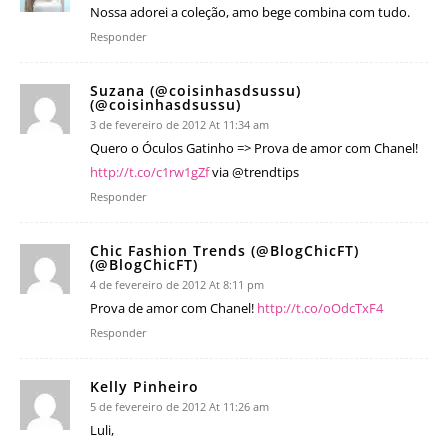
Nossa adorei a coleção, amo bege combina com tudo.
Responder
Suzana (@coisinhasdsussu)
(@coisinhasdsussu)
3 de fevereiro de 2012 At 11:34 am
Quero o Óculos Gatinho => Prova de amor com Chanel!
http://t.co/c1rw1gZf
via @trendtips
Responder
Chic Fashion Trends (@BlogChicFT)
(@BlogChicFT)
4 de fevereiro de 2012 At 8:11 pm
Prova de amor com Chanel!
http://t.co/oOdcTxF4
Responder
Kelly Pinheiro
5 de fevereiro de 2012 At 11:26 am
Luli,