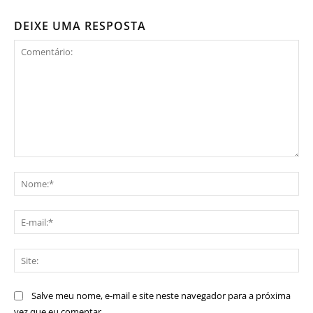
DEIXE UMA RESPOSTA
Comentário:
No
E-
mai
Sit
Salve meu nome, e-mail e site neste navegador para a próxima
vez que eu comentar.