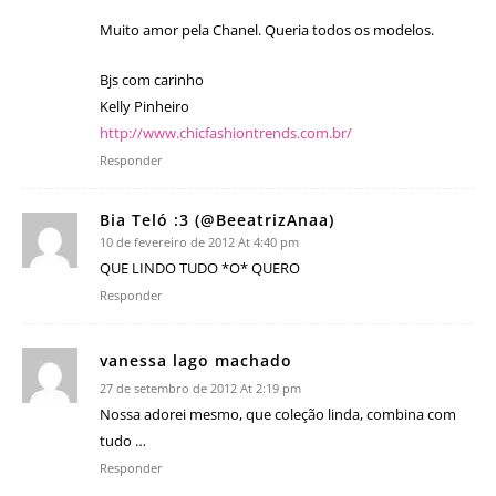
Muito amor pela Chanel. Queria todos os modelos.
Bjs com carinho
Kelly Pinheiro
http://www.chicfashiontrends.com.br/
Responder
Bia Teló :3 (@BeeatrizAnaa)
10 de fevereiro de 2012 At 4:40 pm
QUE LINDO TUDO *O* QUERO
Responder
vanessa lago machado
27 de setembro de 2012 At 2:19 pm
Nossa adorei mesmo, que coleção linda, combina com
tudo …
Responder