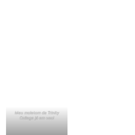
Meu moletom da Trinity
College já em uso!