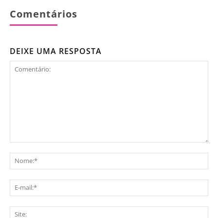
Comentários
DEIXE UMA RESPOSTA
Comentário:
No
E-
mai
Sit