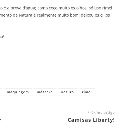
 é a prova d’água; como coço muito os olhos, só uso rímel
çamento da Natura é realmente muito bom: deixou os cílios
na!
maquiagem
máscara
natura
rímel
Próximo artigo
y
Camisas Liberty!