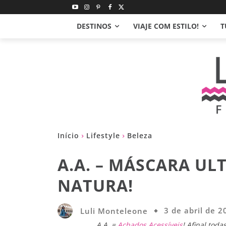
DESTINOS
VIAJE COM ESTILO!
T
Início
Lifestyle
Beleza
A.A. – MÁSCARA UL
NATURA!
Luli Monteleone
3 de abril de 2
A.A. =
Achados Acessíveis
! Afinal tod