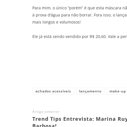
Para mim, o único “porém” é que esta máscara não
à prova d’água para não borrar. Fora isso, o lan
mais longos e volumosos!
Ele já está sendo vendido por R$ 20,60. Vale a pe
Share
achados acessíveis
lançamento
make-up
Artigo anterior
Trend Tips Entrevista: Marina Ru
Barbosa!