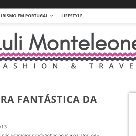
URISMO EM PORTUGAL
LIFESTYLE
TRA FANTÁSTICA DA
013
as nós adoramos produtinhos bons e baratos, né?!