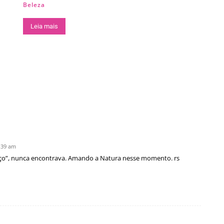
Beleza
Leia mais
0:39 am
ço”, nunca encontrava. Amando a Natura nesse momento. rs