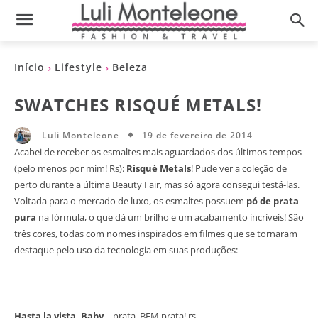
Início
Lifestyle
Beleza
SWATCHES RISQUÉ METALS!
19 de fevereiro de 2014
Luli Monteleone
Acabei de receber os esmaltes mais aguardados dos últimos tempos
(pelo menos por mim! Rs):
Risqué Metals
! Pude ver a coleção de
perto durante a última Beauty Fair, mas só agora consegui testá-las.
Voltada para o mercado de luxo, os esmaltes possuem
pó de prata
pura
na fórmula, o que dá um brilho e um acabamento incríveis! São
três cores, todas com nomes inspirados em filmes que se tornaram
destaque pelo uso da tecnologia em suas produções:
Hasta la vista, Baby
– prata, BEM prata! rs