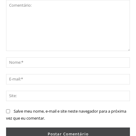
Comentário:
No
E-
mai
Sit
Salve meu nome, e-mail e site neste navegador para a próxima
vez que eu comentar.