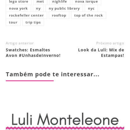
lego store
met
nighlife
nova iorque
nova york
ny
ny public library
nyc
rockefeller center
rooftop
top of the rock
tour
trip tips
Artigo anterior
Próximo artigo
Swatches: Esmaltes
Look da Luli: Mix de
Avon #UnhasdeInverno!
Estampas!
Também pode te interessar...