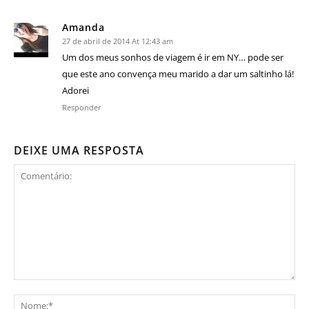
Amanda
27 de abril de 2014 At 12:43 am
Um dos meus sonhos de viagem é ir em NY… pode ser
que este ano convença meu marido a dar um saltinho lá!
Adorei
Responder
DEIXE UMA RESPOSTA
Comentário:
No