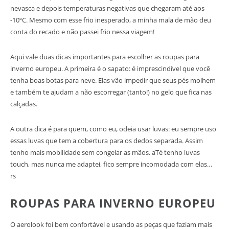
nevasca e depois temperaturas negativas que chegaram até aos
-10ºC. Mesmo com esse frio inesperado, a minha mala de mão deu
conta do recado e não passei frio nessa viagem!
Aqui vale duas dicas importantes para escolher as roupas para
inverno europeu. A primeira é o sapato: é imprescindível que você
tenha boas botas para neve. Elas vão impedir que seus pés molhem
e também te ajudam a não escorregar (tanto!) no gelo que fica nas
calçadas.
A outra dica é para quem, como eu, odeia usar luvas: eu sempre uso
essas luvas que tem a cobertura para os dedos separada. Assim
tenho mais mobilidade sem congelar as mãos. aTé tenho luvas
touch, mas nunca me adaptei, fico sempre incomodada com elas…
rs
ROUPAS PARA INVERNO EUROPEU
O aerolook foi bem confortável e usando as peças que faziam mais