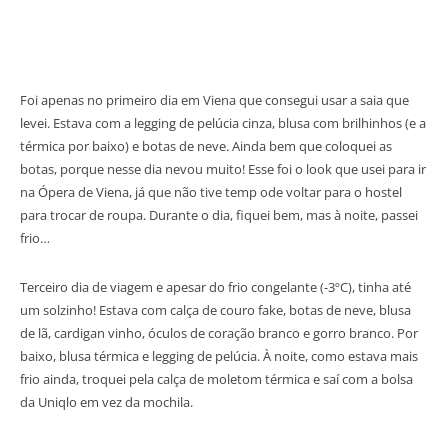
Foi apenas no primeiro dia em Viena que consegui usar a saia que
levei. Estava com a legging de pelúcia cinza, blusa com brilhinhos (e a
térmica por baixo) e botas de neve. Ainda bem que coloquei as
botas, porque nesse dia nevou muito! Esse foi o look que usei para ir
na Ópera de Viena, já que não tive temp ode voltar para o hostel
para trocar de roupa. Durante o dia, fiquei bem, mas à noite, passei
frio…
Terceiro dia de viagem e apesar do frio congelante (-3ºC), tinha até
um solzinho! Estava com calça de couro fake, botas de neve, blusa
de lã, cardigan vinho, óculos de coração branco e gorro branco. Por
baixo, blusa térmica e legging de pelúcia. À noite, como estava mais
frio ainda, troquei pela calça de moletom térmica e saí com a bolsa
da Uniqlo em vez da mochila.