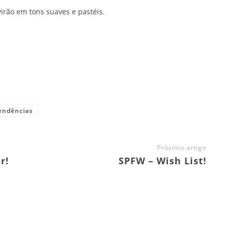
irão em tons suaves e pastéis.
endências
Próximo artigo
r!
SPFW – Wish List!