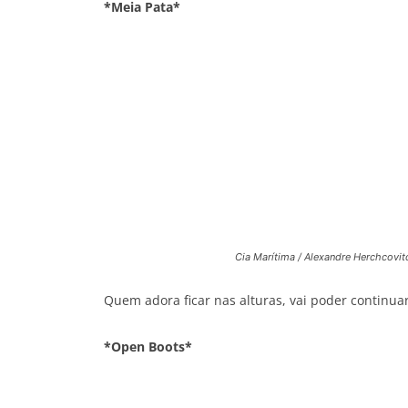
*Meia Pata*
Cia Marítima / Alexandre Herchcovit
Quem adora ficar nas alturas, vai poder continu
*Open Boots*