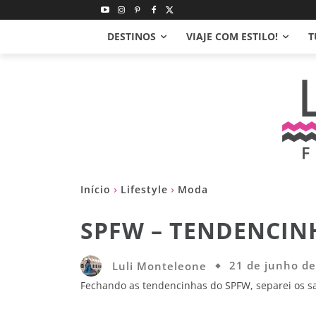
DESTINOS
VIAJE COM ESTILO!
T
Início
Lifestyle
Moda
SPFW – TENDENCIN
Luli Monteleone
21 de junho d
Fechando as tendencinhas do SPFW, separei os s