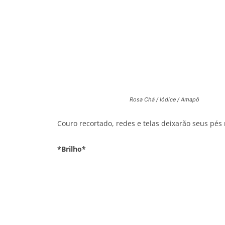
Rosa Chá / Iódice / Amapô
Couro recortado, redes e telas deixarão seus pés
*Brilho*