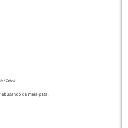
ch / Colcci
ar abusando da meia-pata.