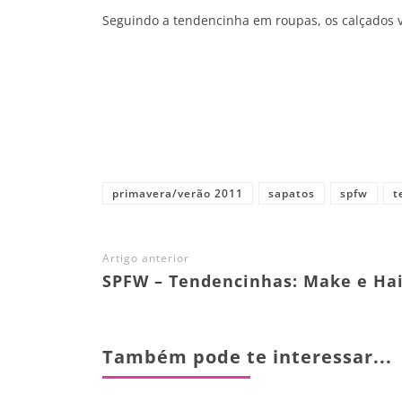
Seguindo a tendencinha em roupas, os calçados v
Share
primavera/verão 2011
sapatos
spfw
t
Artigo anterior
SPFW – Tendencinhas: Make e Hai
Também pode te interessar...