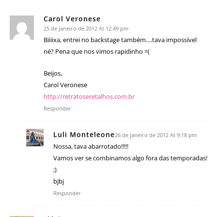
Carol Veronese
25 de janeiro de 2012 At 12:49 pm
Biiiixa, entrei no backstage também….tava impossível
né? Pena que nos vimos rapidinho =(
Beijos,
Carol Veronese
http://retratoseretalhos.com.br
Responder
Luli Monteleone
26 de janeiro de 2012 At 9:18 pm
Nossa, tava abarrotado!!!!!
Vamos ver se combinamos algo fora das temporadas!
;)
bjbj
Responder