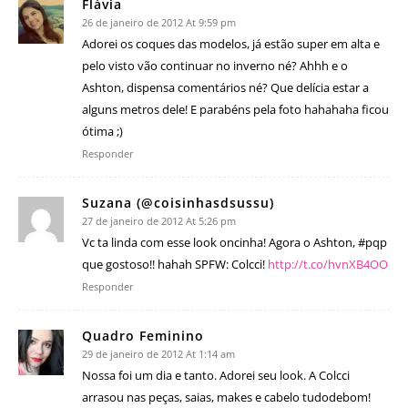
Flávia
26 de janeiro de 2012 At 9:59 pm
Adorei os coques das modelos, já estão super em alta e
pelo visto vão continuar no inverno né? Ahhh e o
Ashton, dispensa comentários né? Que delícia estar a
alguns metros dele! E parabéns pela foto hahahaha ficou
ótima ;)
Responder
Suzana (@coisinhasdsussu)
27 de janeiro de 2012 At 5:26 pm
Vc ta linda com esse look oncinha! Agora o Ashton, #pqp
que gostoso!! hahah SPFW: Colcci!
http://t.co/hvnXB4OO
Responder
Quadro Feminino
29 de janeiro de 2012 At 1:14 am
Nossa foi um dia e tanto. Adorei seu look. A Colcci
arrasou nas peças, saias, makes e cabelo tudodebom!