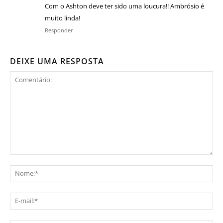
Com o Ashton deve ter sido uma loucura!! Ambrósio é
muito linda!
Responder
DEIXE UMA RESPOSTA
Comentário:
No
E-
mai