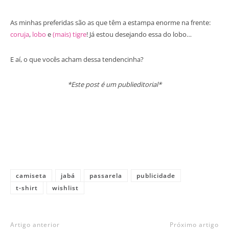
As minhas preferidas são as que têm a estampa enorme na frente:
coruja
,
lobo
e
(mais) tigre
! Já estou desejando essa do lobo…
E aí, o que vocês acham dessa tendencinha?
*Este post é um publieditorial*
camiseta
jabá
passarela
publicidade
t-shirt
wishlist
Artigo anterior
Próximo artigo